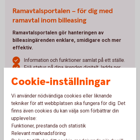
Ramavtalsportalen – för dig med
ramavtal inom billeasing
Ramavtalsportalen gör hanteringen av
billeasingärenden enklare, smidigare och mer
effektiv.
Information och funktioner samlat på ett ställe.
Följ status på dina ärenden digitalt, ladda ner
rapporter och administrera användare.
Cookie-inställningar
Digital signering av dokument gör processen
både smidigare och tryggare.
Frigör tid med kortare ledtider.
Vi använder nödvändiga cookies eller liknande
tekniker för att webbplatsen ska fungera för dig. Det
Du som redan har åtkomst når portalen genom att
finns även cookies du kan välja som förbättrar din
klicka på Logga in – Objektfinansiering – Portal
upplevelse:
Leasing och Avbetalning.
Funktioner, prestanda och statistik
Relevant marknadsföring
Logga in i internetbanken och nå