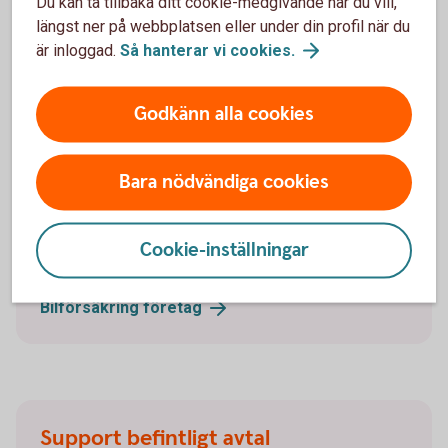
Du kan ta tillbaka ditt cookie-medgivande när du vill,
Ramavtalsportalen
längst ner på webbplatsen eller under din profil när du
är inloggad.
Så hanterar vi
cookies.
Godkänn alla cookies
Trygghet med en bilförsäkring
Bara nödvändiga cookies
Behöver du en bilförsäkring till din företagsbil? Våra
försäkringar har ett omfattande skydd och smidig
skadehantering. Försäkringen gäller även vid leasing
Cookie-inställningar
av bil. Försäkringsgivare är Tre Kronor Försäkring AB.
Bilförsäkring
företag
Support befintligt avtal