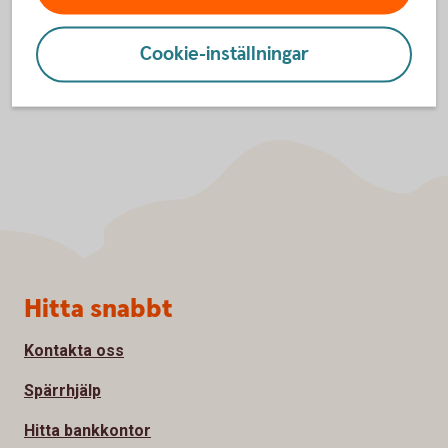
Cookie-inställningar
Sidfot
Hitta snabbt
Kontakta oss
Spärrhjälp
Hitta bankkontor