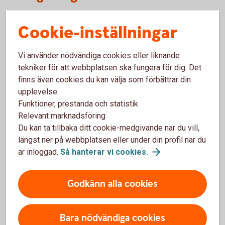
Cookie-inställningar
Kan ni utfärda en borgensgaranti till Nordafrika?
Kan ni utfärda garantier lokalt i exempelvis
Vi använder nödvändiga cookies eller liknande
Indien?
tekniker för att webbplatsen ska fungera för dig. Det
finns även cookies du kan välja som förbättrar din
upplevelse:
Vad är bäst att använda, Standbyremburs eller
Funktioner, prestanda och statistik
Garanti?
Relevant marknadsföring
Du kan ta tillbaka ditt cookie-medgivande när du vill,
längst ner på webbplatsen eller under din profil när du
är inloggad.
Så hanterar vi
cookies.
För att se detta innehåll behöver du först
godkänna cookies för Funktioner, prestanda
och statistik.
Godkänn alla cookies
Inställningar för cookies
Bara nödvändiga cookies