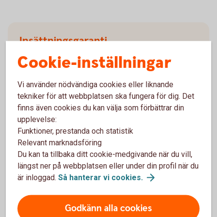
Insättningsgaranti
Cookie-inställningar
Bankens konton omfattas av den statliga
insättningsgarantin enligt beslut av Riksgälden. Du
Vi använder nödvändiga cookies eller liknande
som kontohavare har rätt till ersättning för din
tekniker för att webbplatsen ska fungera för dig. Det
sammanlagda kontobehållning i banken med ett
finns även cookies du kan välja som förbättrar din
belopp om högst 1 050 000 kr. Utöver det kan du
upplevelse:
enligt lag under vissa förutsättningar få ersättning
Funktioner, prestanda och statistik
för vissa insättningar som hänförs till vissa
Relevant marknadsföring
särskilda angivna händelser, t ex försäljning av
Du kan ta tillbaka ditt cookie-medgivande när du vill,
privatbostad, med högst 5 000 000 kr. Riksgälden
längst ner på webbplatsen eller under din profil när du
betalar ut ersättningen inom 7 arbetsdagar från den
är inloggad.
Så hanterar vi
cookies.
dag banken försattes i konkurs eller
Finansinspektionen beslutade att garantin ska träda
in.
Godkänn alla cookies