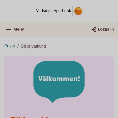
Meny
Logga in
Privat
Bli privatkund
Välkommen!