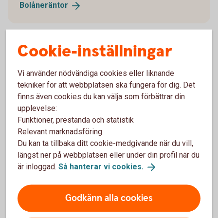
Bolåneräntor
Cookie-inställningar
Vi använder nödvändiga cookies eller liknande
tekniker för att webbplatsen ska fungera för dig. Det
Räkneexempel bolån
finns även cookies du kan välja som förbättrar din
upplevelse:
Funktioner, prestanda och statistik
Ett lånebelopp på 1 000 000 kronor, till 3,99%
Relevant marknadsföring
ränta (3 mån bunden, listränta senast ändrad
Du kan ta tillbaka ditt cookie-medgivande när du vill,
2025-06-19), med rak amortering
längst ner på webbplatsen eller under din profil när du
återbetalningstid 50 år, effektiv ränta: 4,06 %.
Första månadsbetalningen inklusive amortering
är inloggad.
Så hanterar vi
cookies.
är 4 992 kronor, sista månadsbetalningen
inklusive amortering är 1 673 kronor, totalt
Godkänn alla cookies
belopp att betala om räntan är oförändrad under
lånets löptid är 1 999 163 kronor. Antalet