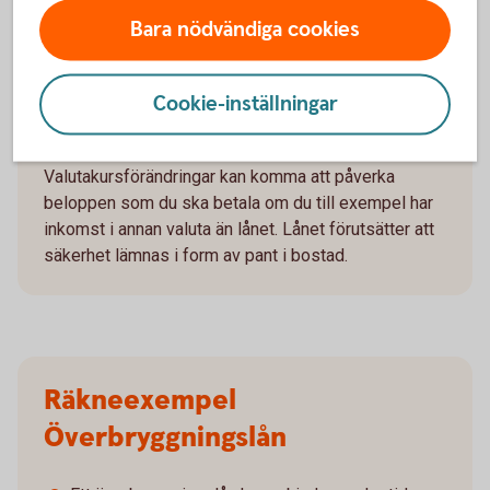
avbetalningar är 600 stycken.
Bara nödvändiga cookies
Exemplet bygger på månatliga aviseringar, utan
uppläggningsavgift eller aviseringskostnad,
förutsatt att du aviseras digitalt. Uppläggningsavgift
Cookie-inställningar
tillkommer på 1000 kronor. Vid postala avier
tillkommer en kostnad på 45 kronor i aviavgift.
Valutakursförändringar kan komma att påverka
beloppen som du ska betala om du till exempel har
inkomst i annan valuta än lånet. Lånet förutsätter att
säkerhet lämnas i form av pant i bostad.
Räkneexempel
Överbryggningslån