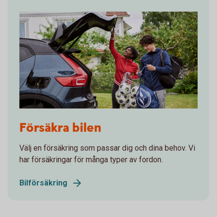
Young adults charging an electric car after soccer
Försäkra bilen
practice
Välj en försäkring som passar dig och dina behov. Vi
har försäkringar för många typer av fordon.
Bilförsäkring