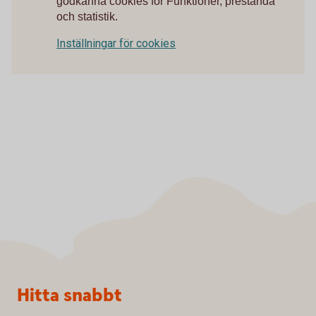
godkänna cookies för Funktioner, prestanda
och statistik.
Inställningar för cookies
Sidfot
Hitta snabbt