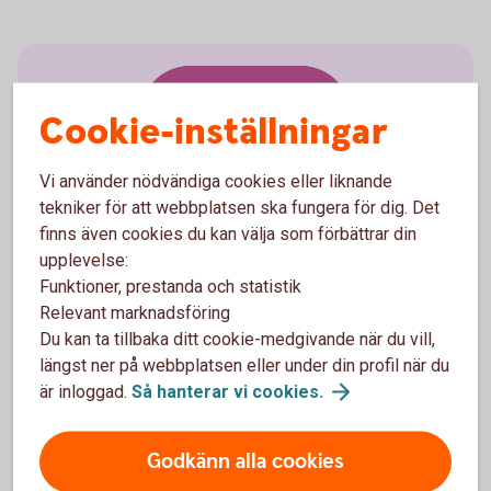
Cookie-inställningar
Anmäl skada
Vi använder nödvändiga cookies eller liknande
tekniker för att webbplatsen ska fungera för dig. Det
finns även cookies du kan välja som förbättrar din
upplevelse:
Funktioner, prestanda och statistik
Har olyckan varit framme?
Relevant marknadsföring
Du kan ta tillbaka ditt cookie-medgivande när du vill,
Här kan du göra din anmälan och ansöka om
längst ner på webbplatsen eller under din profil när du
ersättning.
är inloggad.
Så hanterar vi
cookies.
Skadeanmälan – anmäl
skada
Godkänn alla cookies