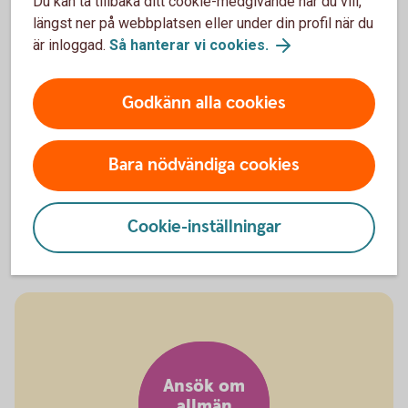
Årsbesked i orange kuvert
Du kan ta tillbaka ditt cookie-medgivande när du vill,
längst ner på webbplatsen eller under din profil när du
är inloggad.
Så hanterar vi cookies.
Varje år skickar Pensionsmyndigheten ut det orange
kuvertet till dig. Det säger hur mycket du kan
förvänta dig att få i allmän pension och visar hur
Godkänn alla cookies
mycket du hittills har tjänat ihop från staten.
Bara nödvändiga cookies
Orange kuvert (pensionsmyndigheten.se)
Orange kuvert – så förstår du det
Cookie-inställningar
Ansök om
allmän