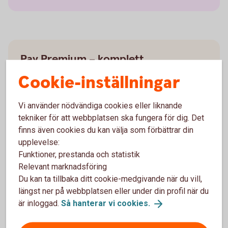
Pay Premium – komplett
kassasystem
Cookie-inställningar
Kortinlösen
Vi använder nödvändiga cookies eller liknande
Kassakopplad betalterminal
tekniker för att webbplatsen ska fungera för dig. Det
Kassasystem
finns även cookies du kan välja som förbättrar din
Följ försäljningen i realtid
upplevelse:
Visa, Mastercard, American Express och andra
Funktioner, prestanda och statistik
vanliga kort
Relevant marknadsföring
Apple Pay, Google Pay, Click to Pay
Support alla dagar
Du kan ta tillbaka ditt cookie-medgivande när du vill,
36 månaders bindningstid (välj12 eller 24
längst ner på webbplatsen eller under din profil när du
månader mot en extra kostnad)
är inloggad.
Så hanterar vi
cookies.
Från 599 kr/mån + 0,79 %/transaktion