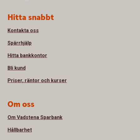
Sidfot
Hitta snabbt
Kontakta oss
Spärrhjälp
Hitta bankkontor
Bli kund
Priser, räntor och kurser
Om oss
Om Vadstena Sparbank
Hållbarhet