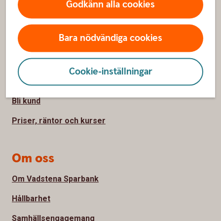
Godkänn alla cookies
Sidfot
Hitta snabbt
Bara nödvändiga cookies
Kontakta oss
Spärrhjälp
Cookie-inställningar
Hitta bankkontor
Bli kund
Priser, räntor och kurser
Om oss
Om Vadstena Sparbank
Hållbarhet
Samhällsengagemang