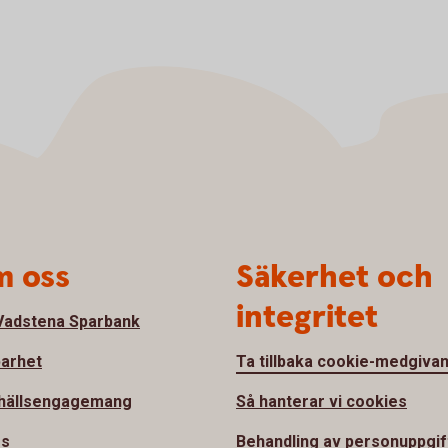
 oss
Säkerhet och
integritet
adstena Sparbank
barhet
Ta tillbaka cookie-medgiva
hällsengagemang
Så hanterar vi cookies
ss
Behandling av personuppgif