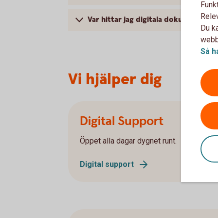
Funkt
Rele
Var hittar jag digitala dokument?
Du ka
webbp
Så h
Vi hjälper dig
Digital Support
Öppet alla dagar dygnet runt.
Digital support