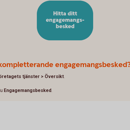
Hitta ditt
engagemangs-
besked
t kompletterande engagemangsbesked
öretagets tjänster > Översikt
.
du
Engagemangsbesked
.