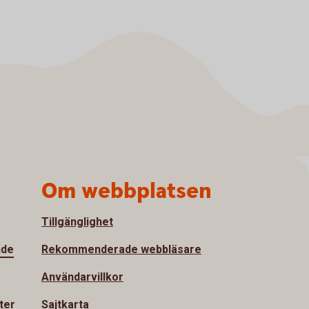
Om webbplatsen
Tillgänglighet
nde
Rekommenderade webbläsare
Användarvillkor
ter
Sajtkarta