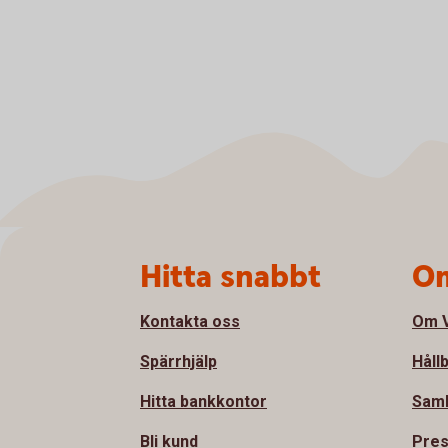
Sidfot
Hitta snabbt
Om
Kontakta oss
Om V
Spärrhjälp
Håll
Hitta bankkontor
Sam
Bli kund
Pre