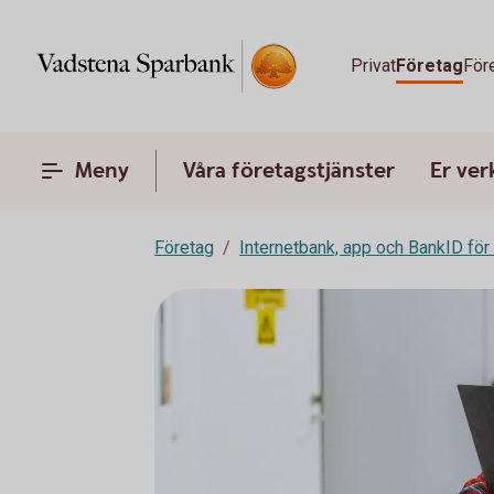
Privat
Företag
För
Meny
Våra företagstjänster
Er ve
Företag
Internetbank, app och BankID för