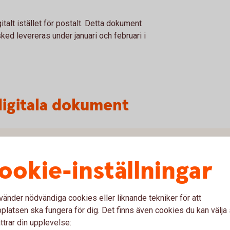
talt istället för postalt. Detta dokument
 levereras under januari och februari i
digitala dokument
 ta emot dokument digitalt eller postalt?
ookie-inställningar
nt?
a dokumenten i internetbanken?
vänder nödvändiga cookies eller liknande tekniker för att
latsen ska fungera för dig. Det finns även cookies du kan välj
ngsbesked?
ttrar din upplevelse: