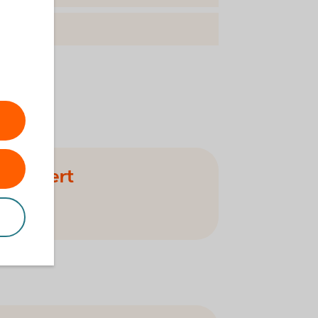
na säkert
r