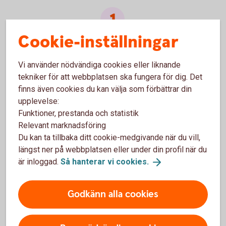
Cookie-inställningar
Enligt lag måste en aktiebok föras - den ligger till grund för
vilka aktier som ger rösträtt.
Vi använder nödvändiga cookies eller liknande
tekniker för att webbplatsen ska fungera för dig. Det
finns även cookies du kan välja som förbättrar din
Den som underlåter att föra aktiebok riskerar böter eller
upplevelse:
fängelsestraff.
Funktioner, prestanda och statistik
Relevant marknadsföring
Du kan ta tillbaka ditt cookie-medgivande när du vill,
längst ner på webbplatsen eller under din profil när du
Regelefterlevnad blir allt viktigare i takt med att bolag växer
är inloggad.
Så hanterar vi
cookies.
eller ägarstruktur förändras.
Godkänn alla cookies
Frågor och svar om NVR:s digitala