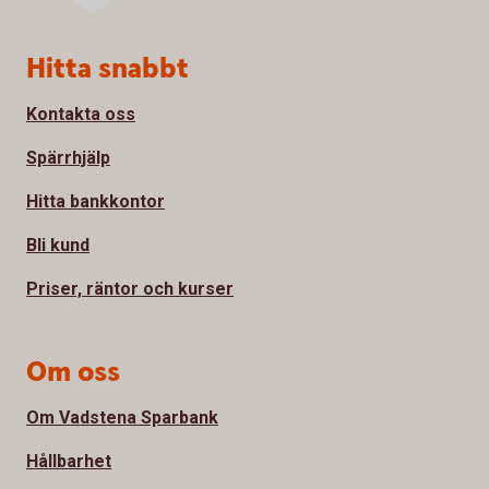
Sidfot
Hitta snabbt
Kontakta oss
Spärrhjälp
Hitta bankkontor
Bli kund
Priser, räntor och kurser
Om oss
Om Vadstena Sparbank
Hållbarhet