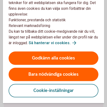
tekniker för att webbplatsen ska fungera för dig. Det
en ekonomisk buffert för ditt företag, samtidigt som
finns även cookies du kan välja som förbättrar din
pengarna alltid finns tillgängliga.
upplevelse:
Funktioner, prestanda och statistik
Placeringskonto
Företag
Relevant marknadsföring
Du kan ta tillbaka ditt cookie-medgivande när du vill,
längst ner på webbplatsen eller under din profil när du
är inloggad.
Så hanterar vi
cookies.
Skogslikvidkonto eller skogskonto?
Godkänn alla cookies
Vi förklarar skillnaden.
Skogslikvidkonto eller skogskonto? Vi förklarar
Bara nödvändiga cookies
skillnaden
Cookie-inställningar