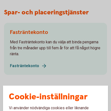
Spar- och placeringstjänster
Fasträntekonto
Med Fasträntekonto kan du välja att binda pengarna
från tre månader upp till fem år för att få något högre
ränta.
Fasträntekonto
Cookie-inställningar
Placeringskonto Företag
Vi använder nödvändiga cookies eller liknande
Fria uttag. Med Placeringskonto Företag skapar du