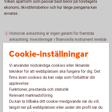
Vilken sparform som passar bäst beror på företagets
ekonomi, likviditetsbehov och hur länge pengarna kan
avvaras.
Historisk avkastning är ingen garanti för framtida
avkastning. Investeringar i finansiella instrument innebär
en risk och du kan förlora hela eller delar av ditt
Cookie-inställningar
investerade kapital. Faktablad och informationsbroschyr
för fonder finns i
Fondlistan
.
Vi använder nödvändiga cookies eller liknande
tekniker för att webbplatsen ska fungera för dig. Det
finns även cookies du kan välja som förbättrar din
Sparkonton för företag
upplevelse:
Funktioner, prestanda och statistik
På ett sparkonto kan företagets pengar växa tryggt.
Relevant marknadsföring
Vilket konto som passar bäst beror på placeringens
Du kan ta tillbaka ditt cookie-medgivande när du vill,
storlek och hur länge pengarna kan avvaras.
längst ner på webbplatsen eller under din profil när du