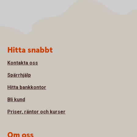
Sidfot
Hitta snabbt
Kontakta oss
Spärrhjälp
Hitta bankkontor
Bli kund
Priser, räntor och kurser
Om oss