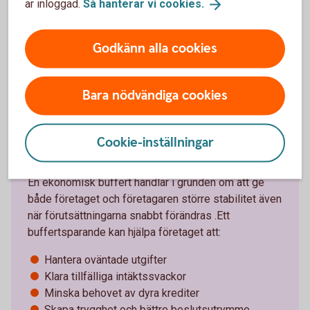
är inloggad.
Så hanterar vi
cookies.
Sparkonton för
företag
Godkänn alla cookies
Bara nödvändiga cookies
Cookie-inställningar
Därför är en buffert viktig
En ekonomisk buffert handlar i grunden om att ge
både företaget och företagaren större stabilitet även
när förutsättningarna snabbt förändras .Ett
buffertsparande kan hjälpa företaget att:
Hantera oväntade utgifter
Klara tillfälliga intäktssvackor
Minska behovet av dyra krediter
Skapa trygghet och bättre beslutsutrymme