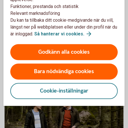
493744040
Funktioner, prestanda och statistik
Tips till dig som nybliven skogsägare
Relevant marknadsföring
Du kan ta tillbaka ditt cookie-medgivande när du vill,
Först: Stort grattis som nybliven skogsägare. Oavsett om
längst ner på webbplatsen eller under din profil när du
du har köpt eller ärvt din skog, är ett tips att sätta mål med
är inloggad.
Så hanterar vi
cookies.
vad du vill göra med din skog. Har du det klart kommer
mycket att ge sig av sig självt.
Godkänn alla cookies
Ärvt eller köpt skog? Börja med
målen
Bara nödvändiga cookies
Cookie-inställningar