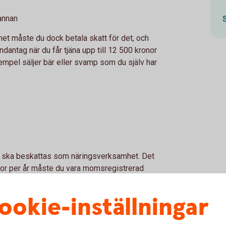
annan
het måste du dock betala skatt för det, och
ndantag när du får tjäna upp till 12 500 kronor
exempel säljer bär eller svamp som du själv har
n ska beskattas som näringsverksamhet. Det
or per år måste du vara momsregistrerad
ookie-inställningar
n att ha företag?