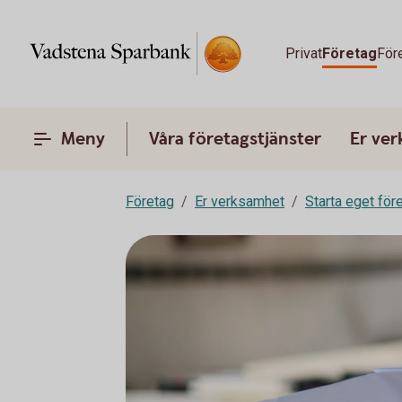
Privat
Företag
För
Meny
Våra företagstjänster
Er ve
Företag
Er verksamhet
Starta eget för