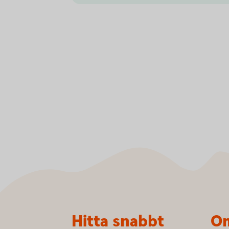
Sidfot
Hitta snabbt
Om