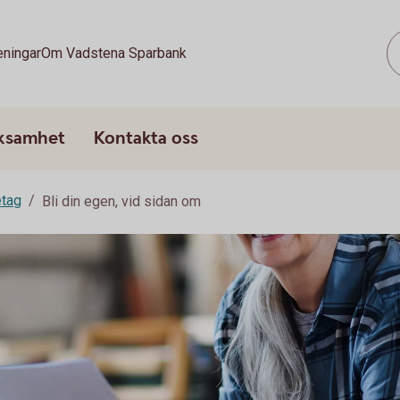
eningar
Om Vadstena Sparbank
rksamhet
Kontakta oss
etag
Bli din egen, vid sidan om