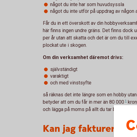
något du inte har som huvudsyssla
något du inte utför på uppdrag av någon 
Får du in ett överskott av din hobbyverksam
här finns ingen undre gräns. Det finns dock u
per år utan att skatta och det är om du till 
plockat ute i skogen.
Om din verksamhet däremot drivs:
självständigt
varaktigt
och med vinstsyfte
så räknas det inte längre som en hobby uta
betyder att om du får in mer än
80 000
1
kron
och lägga på moms på allt du tar betalt för.
C
Kan jag fakturera uta