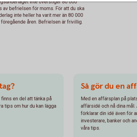
ngsunderlaget inte överstiger 80 000
s av befrielsen för moms. För att du ska
derlag inte heller ha varit mer än 80 000
öregående åren. Befrielsen är frivillig.
etag?
Så gör du en af
 finns en del att tänka på
Med en affärsplan på plats 
åra tips om hur du kan lägga
affärsidé och nå dina mål.
förklarar din idé även för 
investerare, banker och an
våra tips.