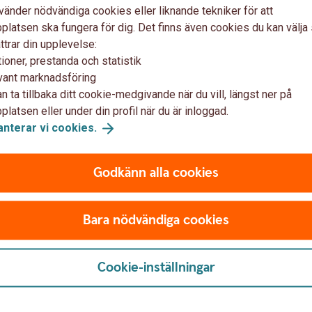
vänder nödvändiga cookies eller liknande tekniker för att
du eget företag betalar du F-skatt. Som
latsen ska fungera för dig. Det finns även cookies du kan välj
ika bolagsformer, men du som vill satsa litet
ttrar din upplevelse:
ända tjänster där företag erbjuder sig att
ioner, prestanda och statistik
uran mot att betala ut summan som blir kvar
vant marknadsföring
n ta tillbaka ditt cookie-medgivande när du vill, längst ner på
nställning kan registrera dig att betala både
latsen eller under din profil när du är inloggad.
anterar vi
cookies.
ler tjänst?
Godkänn alla cookies
nserna för de olika kategorierna går. Särskilt
Bara nödvändiga cookies
älja en tavla man har gjort eller föreläsa om
äringsverksamhet medan att föreläsa om
ka beskattas efter det. Är du osäker kan du
Cookie-inställningar