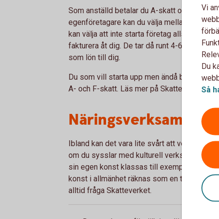
Vi an
Som anställd betalar du A-skatt och startar 
webbp
egenföretagare kan du välja mellan en rad ol
förbä
kan välja att inte starta företag alls utan anv
Funkt
fakturera åt dig. De tar då runt 4-6% av fakt
Rele
som lön till dig.
Du ka
Du som vill starta upp men ändå behålla din a
webbp
A- och F-skatt. Läs mer på Skatteverket.se.
Så h
Näringsverksamhet el
Ibland kan det vara lite svårt att veta var grä
om du sysslar med kulturell verksamhet. Att s
sin egen konst klassas till exempel som n
konst i allmänhet räknas som en tjänst och s
alltid fråga Skatteverket.