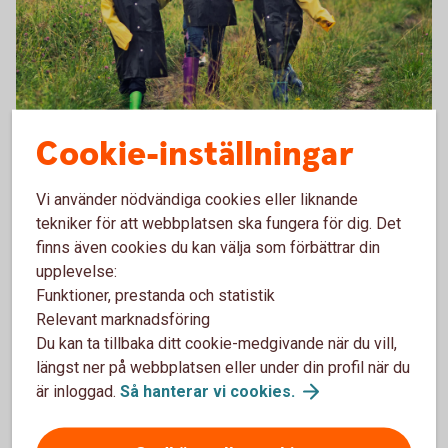
Cookie-inställningar
Vi använder nödvändiga cookies eller liknande
tekniker för att webbplatsen ska fungera för dig. Det
finns även cookies du kan välja som förbättrar din
upplevelse:
Fullmakt för förening
Funktioner, prestanda och statistik
Relevant marknadsföring
Fyll i fullmakten digitalt innan du skriver ut den och skriver
Du kan ta tillbaka ditt cookie-medgivande när du vill,
under.
längst ner på webbplatsen eller under din profil när du
är inloggad.
Så hanterar vi
cookies.
Fullmakt för förening