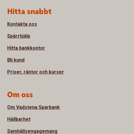
Sidfot
Hitta snabbt
Kontakta oss
Spärrhjälp
Hitta bankkontor
Bli kund
Priser, räntor och kurser
Om oss
Om Vadstena Sparbank
Hållbarhet
Samhällsengagemang