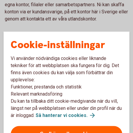
egna kontor, filialer eller samarbetspartners. Ni kan skaffa
konton via er kundansvarige, på ett kontor här i Sverige eller
genom att kontakta ett av våra utlandskontor.
Cookie-inställningar
Våra kontor i Sverige
Vi använder nödvändiga cookies eller liknande
Besök något av våra kontor i Sverige.
tekniker för att webbplatsen ska fungera för dig. Det
finns även cookies du kan välja som förbättrar din
Skaffa konto i utlandet på
kontor
upplevelse:
Funktioner, prestanda och statistik
Relevant marknadsföring
Våra utlandskontor
Du kan ta tillbaka ditt cookie-medgivande när du vill,
längst ner på webbplatsen eller under din profil när du
Kontakta något av våra utlandskontor.
är inloggad.
Så hanterar vi
cookies.
Skaffa konto i utlandet via
utlandskontor