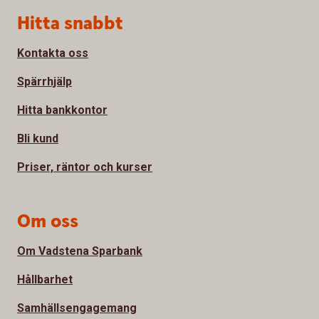
Sidfot
Hitta snabbt
Kontakta oss
Spärrhjälp
Hitta bankkontor
Bli kund
Priser, räntor och kurser
Om oss
Om Vadstena Sparbank
Hållbarhet
Samhällsengagemang