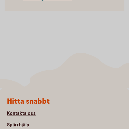
Sidfot
Hitta snabbt
Kontakta oss
Spärrhjälp