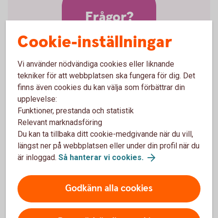
Frågor?
Cookie-inställningar
Vi använder nödvändiga cookies eller liknande
tekniker för att webbplatsen ska fungera för dig. Det
finns även cookies du kan välja som förbättrar din
Vill ni veta mer om
upplevelse:
valutakonto?
Funktioner, prestanda och statistik
Relevant marknadsföring
Du kan ta tillbaka ditt cookie-medgivande när du vill,
Välkommen att kontakta Kundservice Företag
längst ner på webbplatsen eller under din profil när du
är inloggad.
Så hanterar vi cookies.
Godkänn alla cookies
Företagskonton