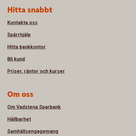
Sidfot
Hitta snabbt
Kontakta oss
Spärrhjälp
Hitta bankkontor
Bli kund
Priser, räntor och kurser
Om oss
Om Vadstena Sparbank
Hållbarhet
Samhällsengagemang