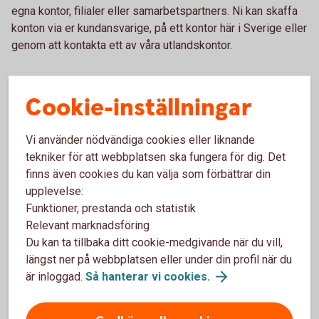
egna kontor, filialer eller samarbetspartners. Ni kan skaffa
konton via er kundansvarige, på ett kontor här i Sverige eller
genom att kontakta ett av våra utlandskontor.
Cookie-inställningar
Våra kontor i Sverige
Vi använder nödvändiga cookies eller liknande
Besök något av våra kontor i Sverige.
tekniker för att webbplatsen ska fungera för dig. Det
finns även cookies du kan välja som förbättrar din
Skaffa konto i utlandet på
kontor
upplevelse:
Funktioner, prestanda och statistik
Relevant marknadsföring
Våra utlandskontor
Du kan ta tillbaka ditt cookie-medgivande när du vill,
längst ner på webbplatsen eller under din profil när du
Kontakta något av våra utlandskontor.
är inloggad.
Så hanterar vi
cookies.
Skaffa konto i utlandet via
utlandskontor