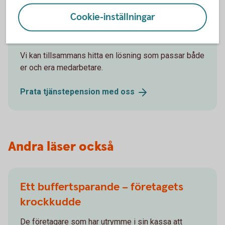
Tjänstepension för dig och
Cookie-inställningar
dina anställda
Vi kan tillsammans hitta en lösning som passar både
er och era medarbetare.
Prata tjänstepension med
oss
Andra läser också
Ett buffertsparande – företagets
krockkudde
De företagare som har utrymme i sin kassa att