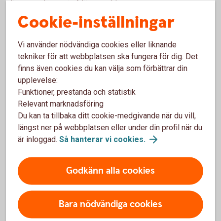
din egen ekonomi på längre sikt.
Cookie-inställningar
Vi använder nödvändiga cookies eller liknande
tekniker för att webbplatsen ska fungera för dig. Det
finns även cookies du kan välja som förbättrar din
Få stöd i frågor om sparande
upplevelse:
och pension
Funktioner, prestanda och statistik
Relevant marknadsföring
Vi erbjuder råd och lösningar som kan stärka både
Du kan ta tillbaka ditt cookie-medgivande när du vill,
dig och ditt företag – oavsett om det gäller
längst ner på webbplatsen eller under din profil när du
sparande, pension eller försäkringar.
är inloggad.
Så hanterar vi
cookies.
Kontakta oss på 0771-33 44 33 eller prata med
Godkänn alla cookies
din
rådgivare
Bara nödvändiga cookies