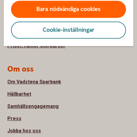
Bara nödvändiga cookies
Spärrhjälp
Hitta bankkontor
Cookie-inställningar
Bli kund
Priser, räntor och kurser
Om oss
Om Vadstena Sparbank
Hållbarhet
Samhällsengagemang
Press
Jobba hos oss