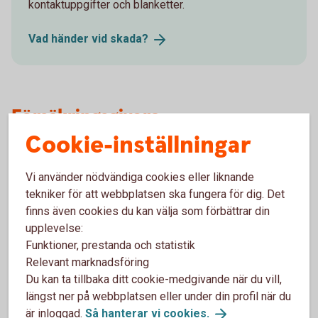
kontaktuppgifter och blanketter.
Vad händer vid
skada?
Försäkringsgivare
Cookie-inställningar
Folksam ömsesidig sakförsäkring
Vi använder nödvändiga cookies eller liknande
tekniker för att webbplatsen ska fungera för dig. Det
finns även cookies du kan välja som förbättrar din
Välj innehåll i pensionsplanen
upplevelse:
Funktioner, prestanda och statistik
Relevant marknadsföring
Pensionssparande
Du kan ta tillbaka ditt cookie-medgivande när du vill,
längst ner på webbplatsen eller under din profil när du
Sjukförsäkring företag
är inloggad.
Så hanterar vi
cookies.