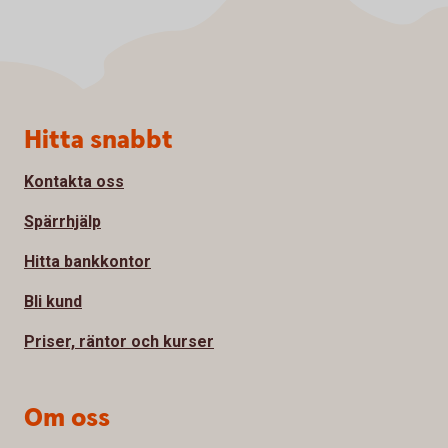
Sidfot
Hitta snabbt
Kontakta oss
Spärrhjälp
Hitta bankkontor
Bli kund
Priser, räntor och kurser
Om oss