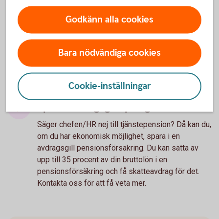
tjänstepension?
Godkänn alla cookies
Prata med din chef eller HR om
möjligheten att få tjänstepension
Bara nödvändiga cookies
Med tanke på att tjänstepensionen är en väldigt
viktig förmån, som får stor påverkan på din
Cookie-inställningar
framtida pension, är det värt att i alla fall försöka.
Spara avdragsgillt på egen hand
Säger chefen/HR nej till tjänstepension? Då kan du,
om du har ekonomisk möjlighet, spara i en
avdragsgill pensionsförsäkring. Du kan sätta av
upp till 35 procent av din bruttolön i en
pensionsförsäkring och få skatteavdrag för det.
Kontakta oss för att få veta mer.