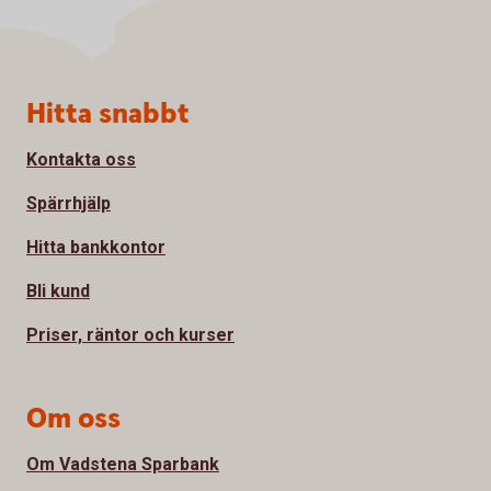
Sidfot
Hitta snabbt
Kontakta oss
Spärrhjälp
Hitta bankkontor
Bli kund
Priser, räntor och kurser
Om oss
Om Vadstena Sparbank