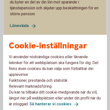
du byter en del av din lön mot sparande i
tjänstepension och skjuter upp beskattningen för en
större pension.
Löneväxla
Att tänka på när du ska ta ut din
Cookie-inställningar
pension
Är det snart dags att börja ta ut tjänstepension? Ta
Vi använder nödvändiga cookies eller liknande
del av våra tips!
tekniker för att webbplatsen ska fungera för dig. Det
finns även cookies du kan välja som förbättrar din
7 tips när du ska ta ut din
tjänstepension
upplevelse:
Funktioner, prestanda och statistik
Relevant marknadsföring
Du kan ta tillbaka ditt cookie-medgivande när du vill,
längst ner på webbplatsen eller under din profil när du
är inloggad.
Så hanterar vi
cookies.
Vad kan du göra om du inte har