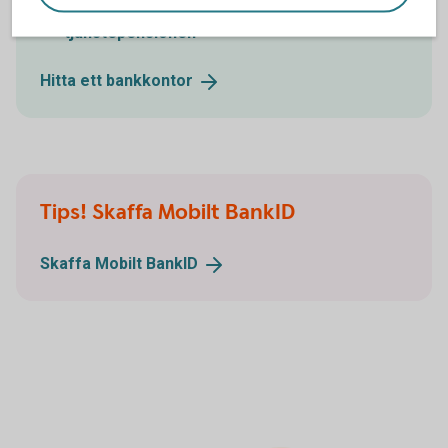
Ring 0143-75500 så hjälper vi dig flytta
tjänstepensionen
Hitta ett
bankkontor
Tips! Skaffa Mobilt BankID
Skaffa Mobilt
BankID