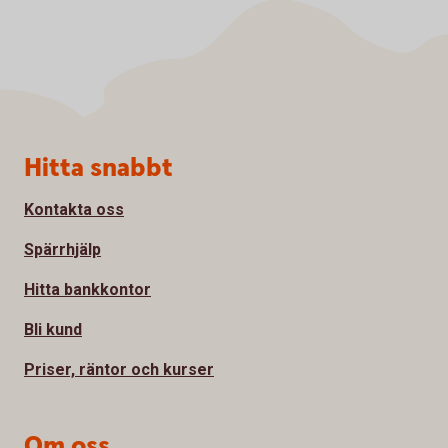
Sidfot
Hitta snabbt
Kontakta oss
Spärrhjälp
Hitta bankkontor
Bli kund
Priser, räntor och kurser
Om oss