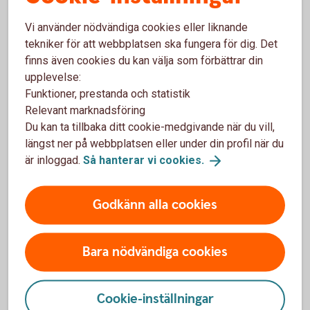
Vi använder nödvändiga cookies eller liknande
tekniker för att webbplatsen ska fungera för dig. Det
finns även cookies du kan välja som förbättrar din
upplevelse:
Få hjälp med
Funktioner, prestanda och statistik
flytt av pension
Relevant marknadsföring
Du kan ta tillbaka ditt cookie-medgivande när du vill,
längst ner på webbplatsen eller under din profil när du
är inloggad.
Så hanterar vi
cookies.
Hjälp att flytta tjänstepension
Godkänn alla cookies
Vill du samla din pension hos oss och få en bättre
överblick? Vi kan inte flytta din tjänstepension åt dig,
Bara nödvändiga cookies
men hjälper gärna till med det. Välkommen att
kontakta oss på telefon eller besöka ett bankkontor.
Cookie-inställningar