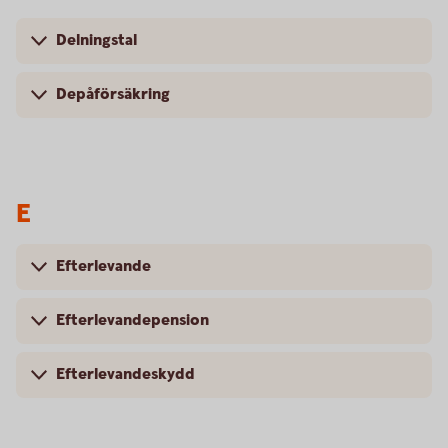
Delningstal
Depåförsäkring
E
Efterlevande
Efterlevandepension
Efterlevandeskydd