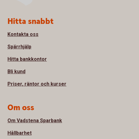
Sidfot
Hitta snabbt
Kontakta oss
Spärrhjälp
Hitta bankkontor
Bli kund
Priser, räntor och kurser
Om oss
Om Vadstena Sparbank
Hållbarhet