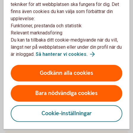
tekniker för att webbplatsen ska fungera för dig. Det
Pensionsbehållning
finns även cookies du kan välja som förbättrar din
upplevelse:
Pensionsbesked
Funktioner, prestanda och statistik
Relevant marknadsföring
Du kan ta tillbaka ditt cookie-medgivande när du vill,
Pensionsförsäkring
längst ner på webbplatsen eller under din profil när du
är inloggad.
Så hanterar vi
cookies.
Pensionsgrundande belopp
Godkänn alla cookies
Pensionsgrundande inkomst
Pensionsgrundande tjänstetid
Bara nödvändiga cookies
Pensionskapital/försäkringskapital
Cookie-inställningar
Pensionsmedförande lön