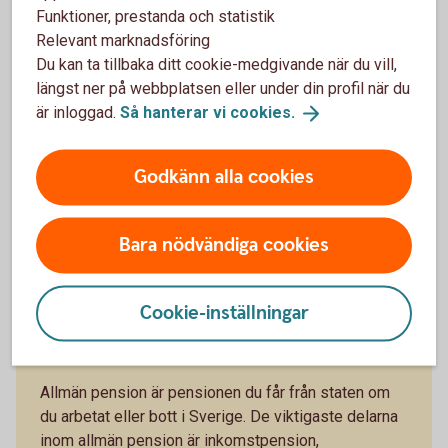
Pensionsrådgivning på kontor - kontakta
kontoret
Funktioner, prestanda och statistik
Relevant marknadsföring
Du kan ta tillbaka ditt cookie-medgivande när du vill,
längst ner på webbplatsen eller under din profil när du
är inloggad.
Så hanterar vi
cookies.
Godkänn alla cookies
Bara nödvändiga cookies
Premiepension – en del av
Cookie-inställningar
allmän pension
Allmän pension är pensionen du får från staten om
du arbetat eller bott i Sverige. De viktigaste delarna
inom allmän pension är inkomstpension,