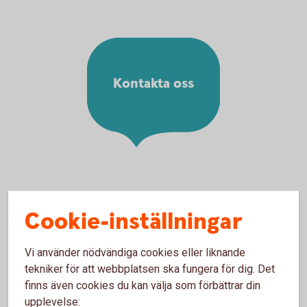
Kontakta oss
Rådgivning på telefon
Cookie-inställningar
Pensionsrådgivning på 0143-75500
Vi använder nödvändiga cookies eller liknande
tekniker för att webbplatsen ska fungera för dig. Det
Rådgivning på kontor
finns även cookies du kan välja som förbättrar din
upplevelse: