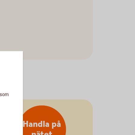
a som
Handla på
nätet