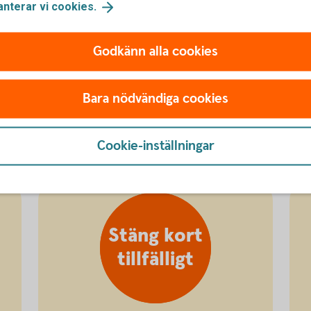
anterar vi
cookies.
Godkänn alla cookies
Hantera kortets PIN-kod
Bara nödvändiga cookies
PIN-kod för
kort
Cookie-inställningar
Stäng kort
tillfälligt