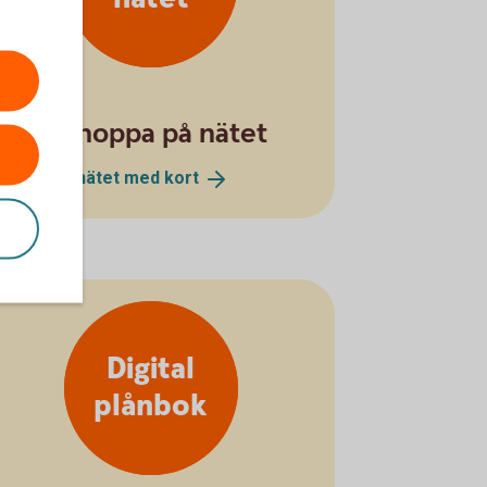
Börja shoppa på nätet
Handla på nätet med
kort
Digital
plånbok