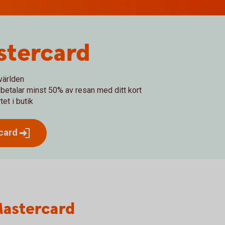
stercard
världen
betalar minst 50% av resan med ditt kort
et i butik
card
Mastercard