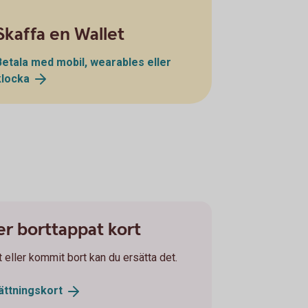
Skaffa en Wallet
Betala med mobil, wearables eller
klocka
ler borttappat kort
et eller kommit bort kan du ersätta det.
ättningskort