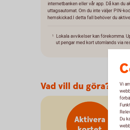
internetbanken eller vår app. Då kan du ak
uttagsautomat. Om du inte väljer PIN-ko
hemskickad.I detta fall behöver du aktiver
Lokala avvikelser kan förekomma. Upp
1
ut pengar med kort utomlands via re
C
Vad vill du göra?
Vi an
webbp
förbä
Funkt
Rele
Aktivera
Du ka
webbp
kortet