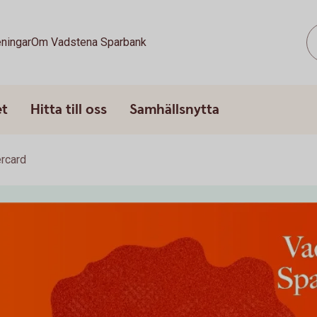
ningar
Om Vadstena Sparbank
et
Hitta till oss
Samhällsnytta
rcard