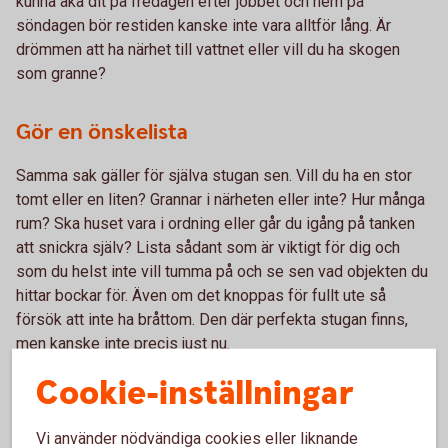
kunna åka dit på fredagen efter jobbet och hem på
söndagen bör restiden kanske inte vara alltför lång. Är
drömmen att ha närhet till vattnet eller vill du ha skogen
som granne?
Gör en önskelista
Samma sak gäller för själva stugan sen. Vill du ha en stor
tomt eller en liten? Grannar i närheten eller inte? Hur många
rum? Ska huset vara i ordning eller går du igång på tanken
att snickra själv? Lista sådant som är viktigt för dig och
som du helst inte vill tumma på och se sen vad objekten du
hittar bockar för. Även om det knoppas för fullt ute så
försök att inte ha bråttom. Den där perfekta stugan finns,
men kanske inte precis just nu.
Cookie-inställningar
Säkra budgeten
Vi använder nödvändiga cookies eller liknande
Och apropå önskelistor: gör en budget! Vad har du råd