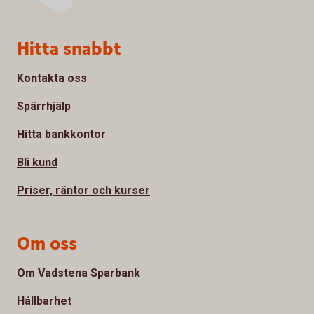
Sidfot
Hitta snabbt
Kontakta oss
Spärrhjälp
Hitta bankkontor
Bli kund
Priser, räntor och kurser
Om oss
Om Vadstena Sparbank
Hållbarhet