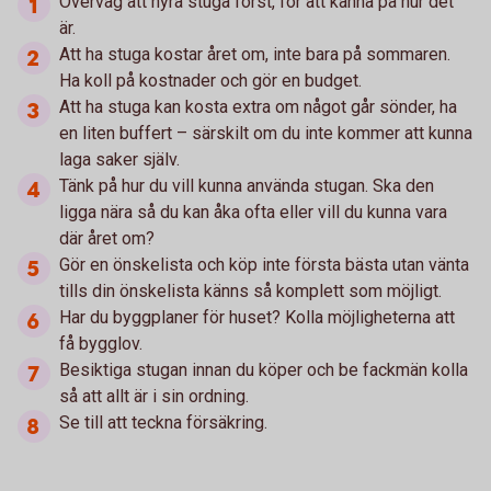
Överväg att hyra stuga först, för att känna på hur det
är.
Att ha stuga kostar året om, inte bara på sommaren.
Ha koll på kostnader och gör en budget.
Att ha stuga kan kosta extra om något går sönder, ha
en liten buffert – särskilt om du inte kommer att kunna
laga saker själv.
Tänk på hur du vill kunna använda stugan. Ska den
ligga nära så du kan åka ofta eller vill du kunna vara
där året om?
Gör en önskelista och köp inte första bästa utan vänta
tills din önskelista känns så komplett som möjligt.
Har du byggplaner för huset? Kolla möjligheterna att
få bygglov.
Besiktiga stugan innan du köper och be fackmän kolla
så att allt är i sin ordning.
Se till att teckna försäkring.