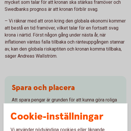
mycket som talar för att kronan ska stärkas framöver och
Swedbanks prognos är att kronan förblir svag.
– Vi räknar med att oron kring den globala ekonomi kommer
att bestå en tid framöver, vilket talar för en fortsatt svag
krona i närtid. Först någon gång under nästa år, när
inflationen väntas falla tillbaka och ränteuppgången stannar
av, kan den globala riskaptiten och kronan komma tillbaka,
säger Andreas Wallström.
Spara och placera
Att spara pengar är grunden för att kunna göra roliga
saker - nu och i framtiden. Ta del av våra tips om hur
Cookie-inställningar
du kan placera.
Spara och
placera
Vi använder nödvändiga cookies eller liknande