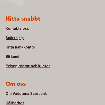
Sidfot
Hitta snabbt
Kontakta oss
Spärrhjälp
Hitta bankkontor
Bli kund
Priser, räntor och kurser
Om oss
Om Vadstena Sparbank
Hållbarhet