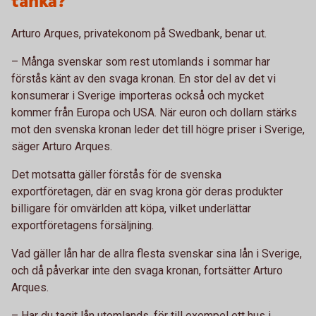
tänka?
Arturo Arques, privatekonom på Swedbank, benar ut.
– Många svenskar som rest utomlands i sommar har
förstås känt av den svaga kronan. En stor del av det vi
konsumerar i Sverige importeras också och mycket
kommer från Europa och USA. När euron och dollarn stärks
mot den svenska kronan leder det till högre priser i Sverige,
säger Arturo Arques.
Det motsatta gäller förstås för de svenska
exportföretagen, där en svag krona gör deras produkter
billigare för omvärlden att köpa, vilket underlättar
exportföretagens försäljning.
Vad gäller lån har de allra flesta svenskar sina lån i Sverige,
och då påverkar inte den svaga kronan, fortsätter Arturo
Arques.
– Har du tagit lån utomlands, för till exempel ett hus i