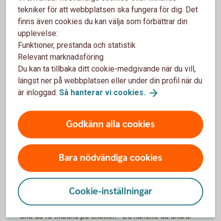
tekniker för att webbplatsen ska fungera för dig. Det
finns även cookies du kan välja som förbättrar din
upplevelse:
Funktioner, prestanda och statistik
Relevant marknadsföring
Se över ditt sparande
Du kan ta tillbaka ditt cookie-medgivande när du vill,
längst ner på webbplatsen eller under din profil när du
Sparar du tillräckligt? Det är bra att hålla koll på sitt
är inloggad.
Så hanterar vi
cookies.
sparande med jämna mellanrum.
Se över ditt
sparande
Godkänn alla cookies
Bara nödvändiga cookies
Skatteåterbäring – så kan du ta vara
Cookie-inställningar
på skattepengarna
Ska du få tillbaka på skatten? Då kanske du undrar