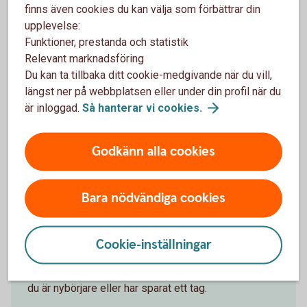
finns även cookies du kan välja som förbättrar din
upplevelse:
Följ börsens utveckling
Funktioner, prestanda och statistik
Relevant marknadsföring
Följ utvecklingen på börsen i detalj på
Du kan ta tillbaka ditt cookie-medgivande när du vill,
Swedbank.se/aktiellt
längst ner på webbplatsen eller under din profil när du
är inloggad.
Så hanterar vi
cookies.
Aktiellt
Godkänn alla cookies
Bara nödvändiga cookies
Fondskolan - för dig som vill
lära dig om fonder
Cookie-inställningar
I vår Fondskola får du tips och information som kan
hjälpa dig om du vill investera i fonder - oavsett om
du är nybörjare eller har sparat ett tag.