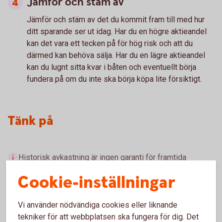
Jämför och stäm av
Jämför och stäm av
det du kommit fram till med hur
ditt sparande ser ut idag. Har du en högre aktieandel
kan det vara ett tecken på för hög risk och att du
därmed kan behöva sälja. Har du en lägre aktieandel
kan du lugnt sitta kvar i båten och eventuellt börja
fundera på om du inte ska börja köpa lite försiktigt.
Tänk på
Historisk avkastning är ingen garanti för framtida
avkastning. Pengar du investerar i finansiella instrument
Cookie-inställningar
kan både öka och minska i värde och det är inte säkert
att du får tillbaka det investerade kapitalet.
Vi använder nödvändiga cookies eller liknande
tekniker för att webbplatsen ska fungera för dig. Det