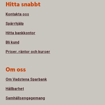
Sidfot
Hitta snabbt
Kontakta oss
Spärrhjälp
Hitta bankkontor
Bli kund
Priser, räntor och kurser
Om oss
Om Vadstena Sparbank
Hållbarhet
Samhällsengagemang