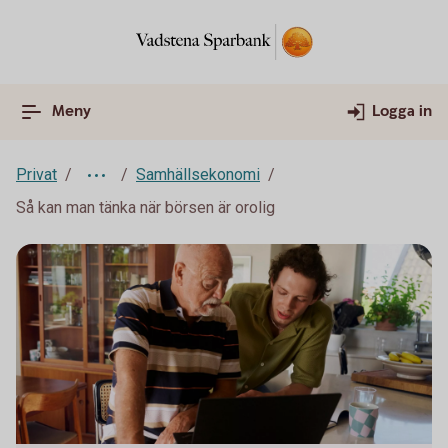
Meny
Logga in
Privat
Samhällsekonomi
Så kan man tänka när börsen är orolig