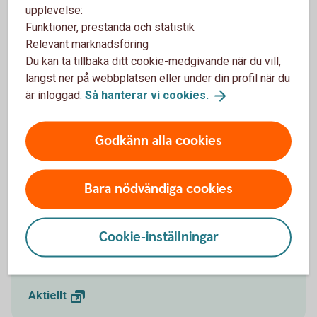
Madelén Falkenhäll
upplevelse:
Ekonom för Finansiell hälsa
Funktioner, prestanda och statistik
Relevant marknadsföring
Du kan ta tillbaka ditt cookie-medgivande när du vill,
längst ner på webbplatsen eller under din profil när du
Investeringar innebär en risk. Fonder med riskklass 5-7
är inloggad.
Så hanterar vi
cookies.
kan öka och minska kraftigt i värde. Faktablad,
informationsbroschyr och information om dina
Godkänn alla cookies
rättigheter finns på
swedbankrobur.
se
.
Bara nödvändiga cookies
Följ börsens utveckling
Cookie-inställningar
Följ utvecklingen på börsen i detalj på
Swedbank.se/aktiellt
Aktiellt