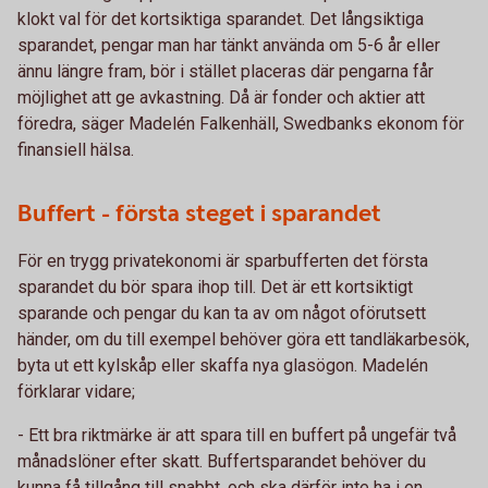
klokt val för det kortsiktiga sparandet. Det långsiktiga
sparandet, pengar man har tänkt använda om 5-6 år eller
ännu längre fram, bör i stället placeras där pengarna får
möjlighet att ge avkastning. Då är fonder och aktier att
föredra, säger Madelén Falkenhäll, Swedbanks ekonom för
finansiell hälsa.
Buffert - första steget i sparandet
För en trygg privatekonomi är sparbufferten det första
sparandet du bör spara ihop till. Det är ett kortsiktigt
sparande och pengar du kan ta av om något oförutsett
händer, om du till exempel behöver göra ett tandläkarbesök,
byta ut ett kylskåp eller skaffa nya glasögon. Madelén
förklarar vidare;
- Ett bra riktmärke är att spara till en buffert på ungefär två
månadslöner efter skatt. Buffertsparandet behöver du
kunna få tillgång till snabbt, och ska därför inte ha i en