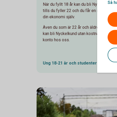
Så h
När du fyllt 18 år kan du bli Nyckelkund h
tills du fyller 22 och du får en rad tjänst
din ekonomi själv.
Även du som är 22 år och äldre och stud
kan bli Nyckelkund utan kostnad. Så läng
konto hos oss.
Ung 18-21 år och
studenter