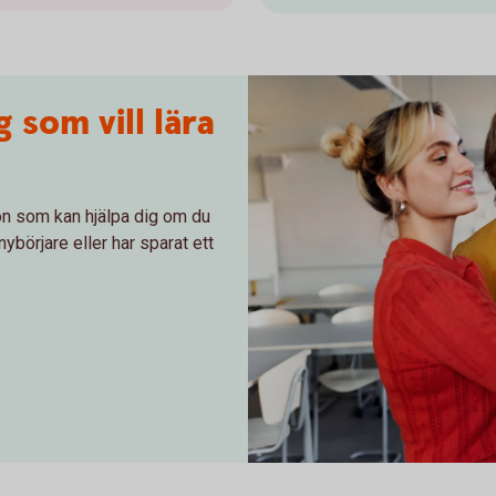
 som vill lära
ion som kan hjälpa dig om du
nybörjare eller har sparat ett
Two students writing on a whit