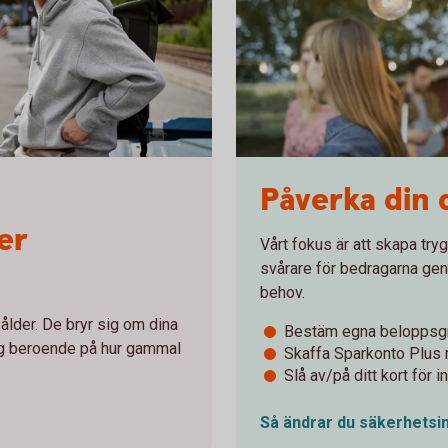
452802341
Påverka din 
er
Vårt fokus är att skapa try
svårare för bedragarna gen
behov.
 ålder. De bryr sig om dina
Bestäm egna beloppsgr
dig beroende på hur gammal
Skaffa Sparkonto Plus m
Slå av/på ditt kort för 
Så ändrar du säkerhetsin