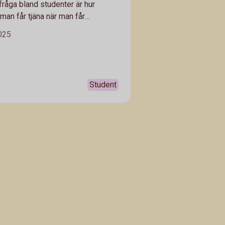
fråga bland studenter är hur
man får tjäna när man får
del. Här får du koll på hur du kan
2025
Student