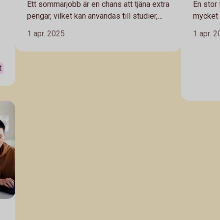
Ett sommarjobb är en chans att tjäna extra
En stor 
pengar, vilket kan användas till studier,
mycket 
resor eller andra personliga projekt. Det
studieme
1 apr. 2025
1 apr. 
kan också bidra till att lära sig värdet av
tänka.
pengar och utveckla goda ekonomiska
vanor tidigt i livet. Men det finns en del
t
att tänka på för unga som ska börja jobba.
Vi har listat 5 saker att ha koll på.