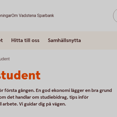
ningar
Om Vadstena Sparbank
et
Hitta till oss
Samhällsnytta
udent
student
ör första gången. En god ekonomi lägger en bra grund
 om det handlar om studiebidrag, tips inför
ll arbete. Vi guidar dig på vägen.