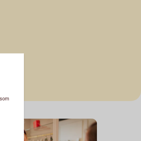
a som