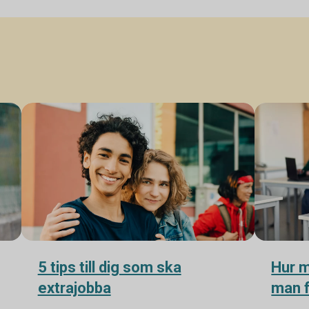
5 tips till dig som ska
Hur m
extrajobba
man f