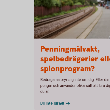
Young adult waiting at the train station
Penningmålvakt,
spelbedrägerier ell
spionprogram?
Bedragarna bryr sig inte om dig. Eller din
pengar och använder olika sätt att lura 
du är.
Bli inte
lurad!