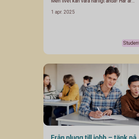
Men livet kan vara härligt ändå! Här är
ekonomitipsen som gör studentåren
1 apr. 2025
skönare.
Studen
Från plugg till jobb – tänk på