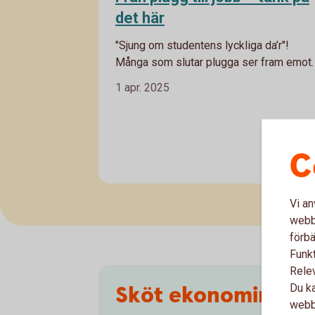
det här
"Sjung om studentens lyckliga da’r"!
Många som slutar plugga ser fram emot
att tjäna pengar och bli mer självständiga
1 apr. 2025
Vi tipsar på vad du behöver tänka på så
att dina dagar blir som i sången, lyckliga.
C
Studen
Vi an
webbp
förbä
Funkt
Rele
Sköt ekonomin själ
Du ka
webbp