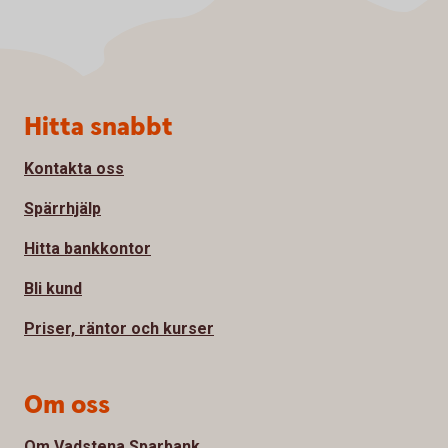
Sidfot
Hitta snabbt
Kontakta oss
Spärrhjälp
Hitta bankkontor
Bli kund
Priser, räntor och kurser
Om oss
Om Vadstena Sparbank