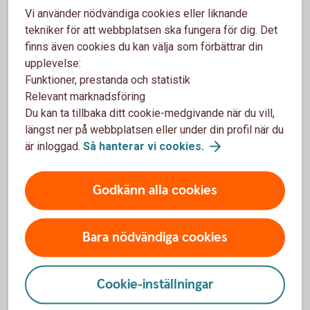
Vi använder nödvändiga cookies eller liknande
tekniker för att webbplatsen ska fungera för dig. Det
finns även cookies du kan välja som förbättrar din
upplevelse:
Uttagsregler
Funktioner, prestanda och statistik
Relevant marknadsföring
Du kan ta tillbaka ditt cookie-medgivande när du vill,
längst ner på webbplatsen eller under din profil när du
är inloggad.
Så hanterar vi
cookies.
När och hur kan du ta ut din
pension?
Godkänn alla cookies
Börjar du närma dig pensionen? Förbered dig genom
att gå i genom uttagsreglerna för pensionens olika
Bara nödvändiga cookies
delar. Se när och hur du kan ta ut din pension.
Ta ut din pension -
uttagsregler
Cookie-inställningar