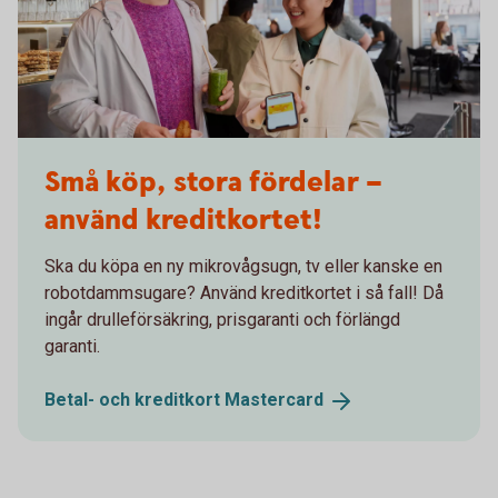
Friends paying at a café with their phone
Små köp, stora fördelar –
använd kreditkortet!
Ska du köpa en ny mikrovågsugn, tv eller kanske en
robotdammsugare? Använd kreditkortet i så fall! Då
ingår drulleförsäkring, prisgaranti och förlängd
garanti.
Betal- och kreditkort
Mastercard