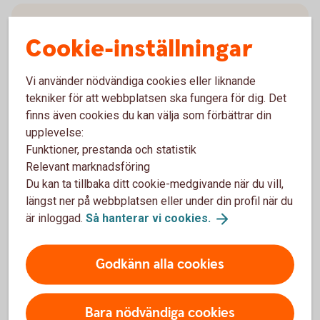
Medlem i facket?
Cookie-inställningar
Du som är fackligt ansluten i LO eller SACO kan låna
till förmånlig ränta, försäkra ditt lån och slippa
Vi använder nödvändiga cookies eller liknande
avgifter. Vi erbjuder också dig som är LO-medlem 10
tekniker för att webbplatsen ska fungera för dig. Det
punkters ränterabatt på ordinarie ränta för nya Sollån.
finns även cookies du kan välja som förbättrar din
upplevelse:
Medlemslån
Funktioner, prestanda och statistik
Sollån för
LO-medlemmar
Relevant marknadsföring
Du kan ta tillbaka ditt cookie-medgivande när du vill,
längst ner på webbplatsen eller under din profil när du
är inloggad.
Så hanterar vi
cookies.
Låna till det du behöver
Godkänn alla cookies
Låna till det du behöver med ett privatlån - lån utan
säkerhet. Ansök och få besked online - enkelt och smidigt!
Bara nödvändiga cookies