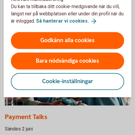
Du kan ta tillbaka ditt cookie-medgivande när du vill,
Sändes 15 juni
längst ner på webbplatsen eller under din profil när du
är inloggad.
Så hanterar vi
cookies.
Ta del av webbinariet Ekonomiska läget i
efterhand
Godkänn alla cookies
Bara nödvändiga cookies
Cookie-inställningar
1300384621
Payment Talks
Sändes 2 juni