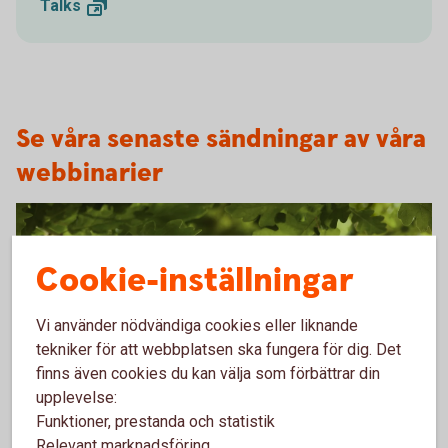
Talks
Se våra senaste sändningar av våra
webbinarier
Cookie-inställningar
Vi använder nödvändiga cookies eller liknande
tekniker för att webbplatsen ska fungera för dig. Det
finns även cookies du kan välja som förbättrar din
upplevelse:
Oakleaves 0544
Funktioner, prestanda och statistik
Ekonomiska läget - vecka 25
Relevant marknadsföring