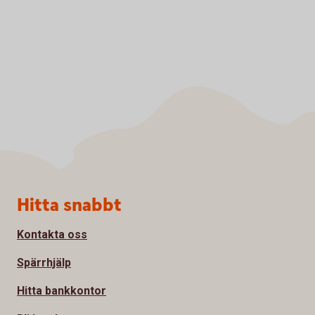
Sidfot
Hitta snabbt
Kontakta oss
Spärrhjälp
Hitta bankkontor