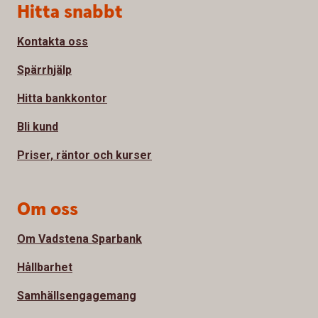
Sidfot
Hitta snabbt
Kontakta oss
Spärrhjälp
Hitta bankkontor
Bli kund
Priser, räntor och kurser
Om oss
Om Vadstena Sparbank
Hållbarhet
Samhällsengagemang