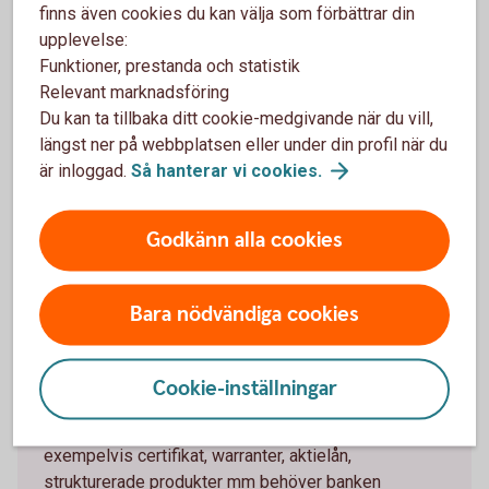
löptiden.
finns även cookies du kan välja som förbättrar din
Du tar del av aktiens värdeutveckling vid en
upplevelse:
konvertering.
Funktioner, prestanda och statistik
Relevant marknadsföring
Nackdelar
Du kan ta tillbaka ditt cookie-medgivande när du vill,
längst ner på webbplatsen eller under din profil när du
Konvertibler har normalt en sämre likviditet än aktier.
är inloggad.
Så hanterar vi
cookies.
Konvertibelinnehavaren har till skillnad från aktieägaren
ingen rösträtt på en bolagsstamma.
Godkänn alla cookies
Bara nödvändiga cookies
Passandebedömning
Cookie-inställningar
Vill du köpa komplicerade produkter som
exempelvis certifikat, warranter, aktielån,
strukturerade produkter mm behöver banken