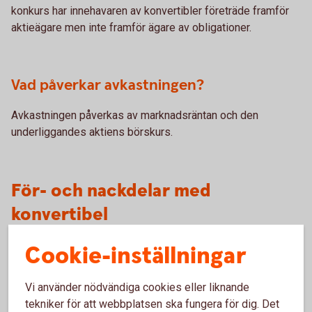
konkurs har innehavaren av konvertibler företräde framför
aktieägare men inte framför ägare av obligationer.
Vad påverkar avkastningen?
Avkastningen påverkas av marknadsräntan och den
underliggandes aktiens börskurs.
För- och nackdelar med
konvertibel
Cookie-inställningar
Fördelar
Vi använder nödvändiga cookies eller liknande
En konvertibel ger avkastning i form av ränta under
tekniker för att webbplatsen ska fungera för dig. Det