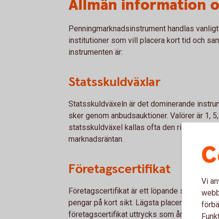
Allmän information 
Penningmarknadsinstrument handlas vanligtv
institutioner som vill placera kort tid och sam
instrumenten är:
Statsskuldväxlar
Statsskuldväxeln är det dominerande instr
sker genom anbudsauktioner. Valörer är 1, 5,
statsskuldväxel kallas ofta den riskfria rän
marknadsräntan.
C
Företagscertifikat
Vi an
Företagscertifikat är ett löpande skuldebrev
webbp
pengar på kort sikt. Lägsta placeringsbelopp 
förbä
företagscertifikat uttrycks som årsränta.
Funkt