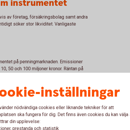
om instrumentet
is av företag, försäkringsbolag samt andra
tidigt söker stor likviditet. Vanligaste
umentet på penningmarknaden. Emissioner
 10, 50 och 100 miljoner kronor. Räntan på
tan och används som riktmärke för den korta
ookie-inställningar
vänder nödvändiga cookies eller liknande tekniker för att
 och företagens instrument för att låna
latsen ska fungera för dig. Det finns även cookies du kan välj
är 1 miljon och priset på ett
ttrar din upplevelse:
ioner, prestanda och statistik