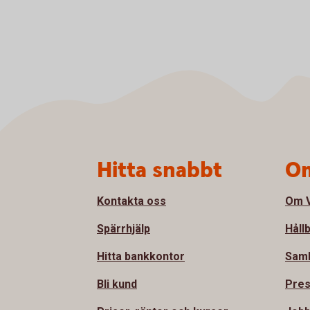
Sidfot
Hitta snabbt
Om
Kontakta oss
Om V
Spärrhjälp
Håll
Hitta bankkontor
Sam
Bli kund
Pre