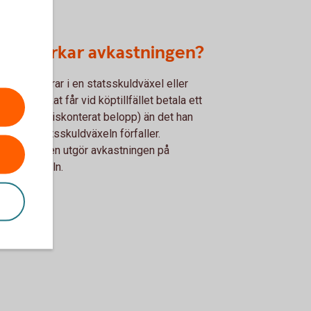
d påverkar avkastningen?
som placerar i en statsskuldväxel eller
tagscertifikat får vid köptillfället betala ett
e belopp (diskonterat belopp) än det han
ller när statsskuldväxeln förfaller.
anskillnaden utgör avkastningen på
sskuldväxeln.