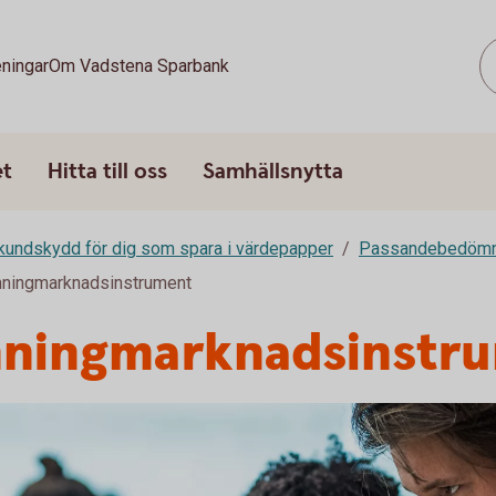
ningar
Om Vadstena Sparbank
et
Hitta till oss
Samhällsnytta
kundskydd för dig som spara i värdepapper
Passandebedömn
ningmarknadsinstrument
enningmarknadsinstr