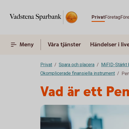
Privat
Företag
Före
Meny
Våra tjänster
Händelser i liv
Privat
Spara och placera
MiFID-Stärkt 
Okomplicerade finansiella instrument
Pen
Vad är ett P