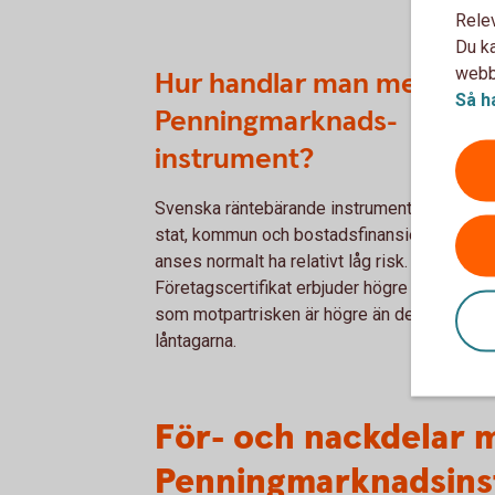
Rele
Du ka
webbp
Hur handlar man med
Så h
Penningmarknads-
instrument?
Svenska räntebärande instrument utgivna av
stat, kommun och bostadsfinansieringsbola
anses normalt ha relativt låg risk.
Företagscertifikat erbjuder högre ränta samt
som motpartrisken är högre än de förstnäm
låntagarna.
För- och nackdelar 
Penningmarknadsin