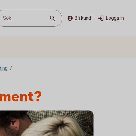
Sök
Bli kund
Logga in
ing
ument?