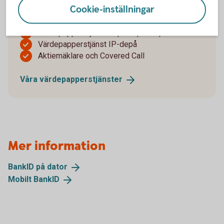
Cookie-inställningar
Värdepapperstjänst Bas
Värdepapperstjänst ISK
Värdepapperstjänst Kapitalspar depå
Värdepapperstjänst IP-depå
Aktiemäklare och Covered Call
Våra
värdepapperstjänster
Mer information
BankID på
dator
Mobilt
BankID