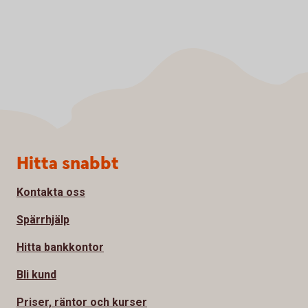
Sidfot
Hitta snabbt
Kontakta oss
Spärrhjälp
Hitta bankkontor
Bli kund
Priser, räntor och kurser