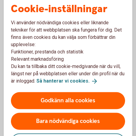
Cookie-inställningar
Vi använder nödvändiga cookies eller liknande
tekniker för att webbplatsen ska fungera för dig. Det
Våra värdepapperstjänster
finns även cookies du kan välja som förbättrar din
upplevelse:
Funktioner, prestanda och statistik
Relevant marknadsföring
Du kan ta tillbaka ditt cookie-medgivande när du vill,
Våra värdepappers-
längst ner på webbplatsen eller under din profil när du
tjänster
är inloggad.
Så hanterar vi
cookies.
Godkänn alla cookies
Bara nödvändiga cookies
Vi har värdepapperstjänster för olika behov.
Vilken passar dig?