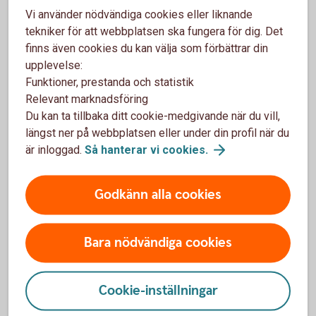
Betal-och kreditkort
Vi använder nödvändiga cookies eller liknande
tekniker för att webbplatsen ska fungera för dig. Det
Var ser jag vad jag har för tillgängligt belopp på
finns även cookies du kan välja som förbättrar din
mitt kreditkort?
upplevelse:
Funktioner, prestanda och statistik
Hur ser jag transaktionerna på mitt Visa Business
Relevant marknadsföring
Card?
Du kan ta tillbaka ditt cookie-medgivande när du vill,
längst ner på webbplatsen eller under din profil när du
är inloggad.
Så hanterar vi
cookies.
Fonder
Godkänn alla cookies
Vad betyder Bekvämt fondval?
Bara nödvändiga cookies
Var i appen kan jag göra en fondflytt?
Cookie-inställningar