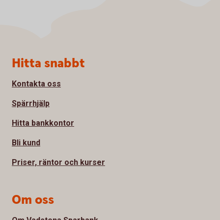
Sidfot
Hitta snabbt
Kontakta oss
Spärrhjälp
Hitta bankkontor
Bli kund
Priser, räntor och kurser
Om oss