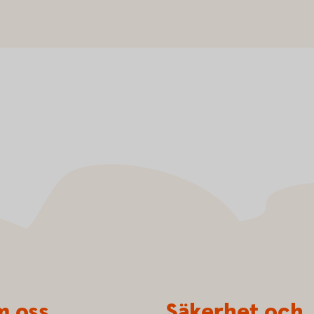
 oss
Säkerhet och