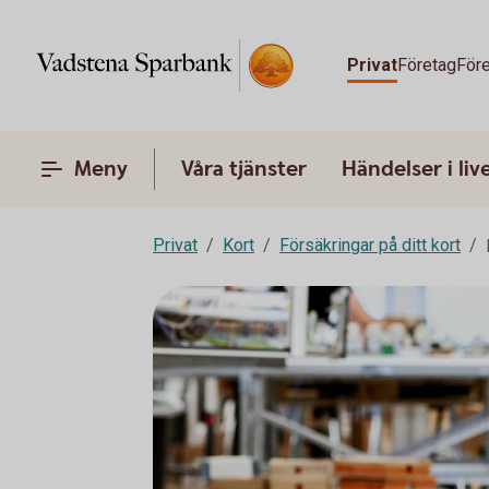
Privat
Företag
Före
Meny
Våra tjänster
Händelser i liv
Privat
Kort
Försäkringar på ditt kort