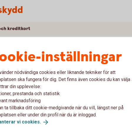
sskydd
och kreditkort
- och kreditkort
ookie-inställningar
reditkort
vänder nödvändiga cookies eller liknande tekniker för att
latsen ska fungera för dig. Det finns även cookies du kan välj
ttrar din upplevelse:
ioner, prestanda och statistik
vant marknadsföring
n ta tillbaka ditt cookie-medgivande när du vill, längst ner på
lare
latsen eller under din profil när du är inloggad.
anterar vi
cookies.
dd betal- och kreditkort är WTW.