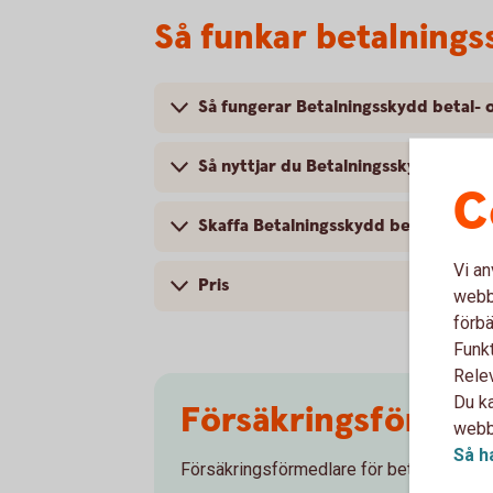
Så funkar betalning
Så fungerar Betalningsskydd betal- 
Så nyttjar du Betalningsskydd betal
C
Skaffa Betalningsskydd betal- och k
Vi an
Pris
webbp
förbä
Funkt
Rele
Du ka
Försäkringsförmed
webbp
Så h
Försäkringsförmedlare för betalningssky