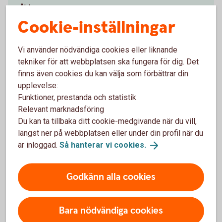
åldrar.
Cookie-inställningar
Pensionstips för olika
åldrar
Vi använder nödvändiga cookies eller liknande
tekniker för att webbplatsen ska fungera för dig. Det
finns även cookies du kan välja som förbättrar din
upplevelse:
Börja spara till pension
Funktioner, prestanda och statistik
Relevant marknadsföring
Låt oss hjälpa dig att komma igång med
Du kan ta tillbaka ditt cookie-medgivande när du vill,
pensionssparandet till din framtida pension!
längst ner på webbplatsen eller under din profil när du
är inloggad.
Så hanterar vi
cookies.
Pensionsspara privat - räkna ut din
pension
Godkänn alla cookies
Bara nödvändiga cookies
Få hjälp att spara till dig själv