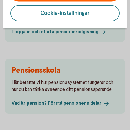
Med vår digitala rådgivning får du förslag om hur just
Cookie-inställningar
du kan spara till din pension.
Logga in och starta
pensionsrådgivning
Pensionsskola
Här berättar vi hur pensionssystemet fungerar och
hur du kan tänka avseende ditt pensionssparande.
Vad är pension? Förstå pensionens
delar