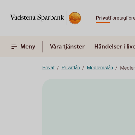
Privat
Företag
Före
Meny
Våra tjänster
Händelser i liv
Privat
Privatlån
Medlemslån
Medlem