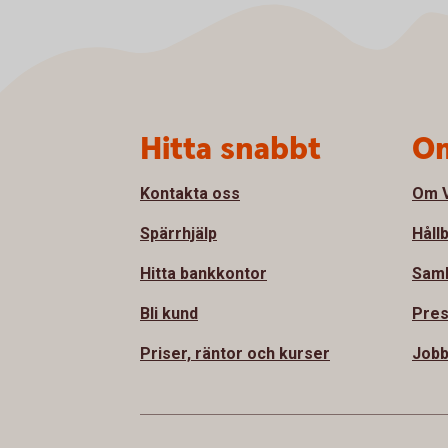
Sidfot
Hitta snabbt
Om
Kontakta oss
Om V
Spärrhjälp
Håll
Hitta bankkontor
Sam
Bli kund
Pre
Priser, räntor och kurser
Jobb