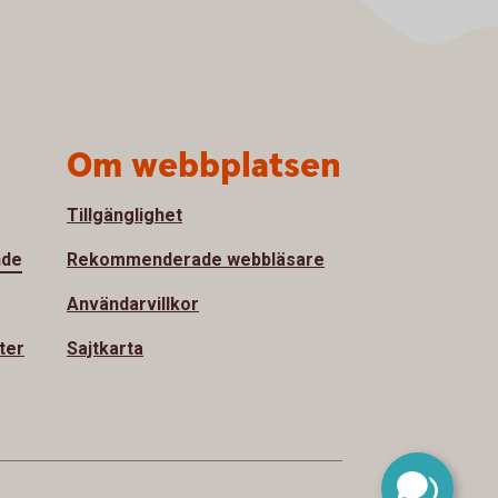
Om webbplatsen
Tillgänglighet
nde
Rekommenderade webbläsare
Användarvillkor
ter
Sajtkarta