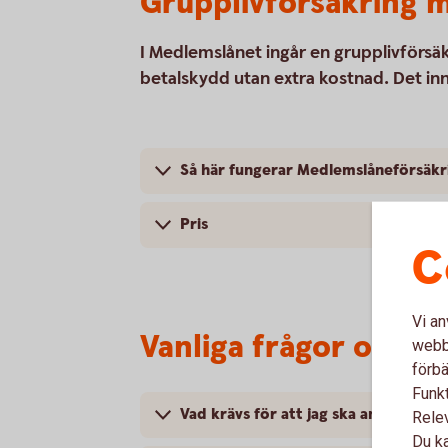
Grupplivförsäkring 
I Medlemslånet ingår en grupplivförsä
betalskydd utan extra kostnad. Det inn
Så här fungerar Medlemslåneförsäkr
Pris
C
Vi an
Vanliga frågor och s
webbp
förbä
Funkt
Vad krävs för att jag ska anslutas til
Rele
Du ka