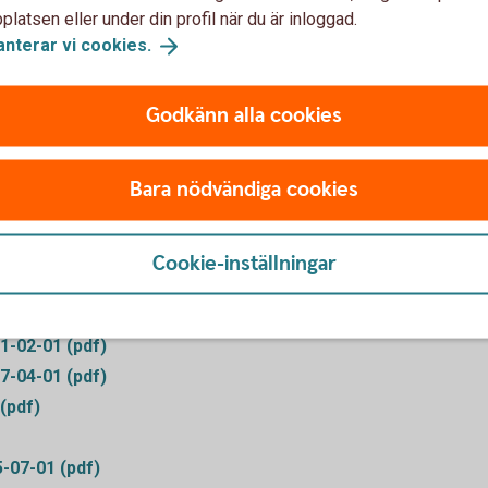
latsen eller under din profil när du är inloggad.
anterar vi
cookies.
Godkänn alla cookies
Blanketter
Bara nödvändiga cookies
Cookie-inställningar
f)
Ångerblankett Betalskyd
f)
1-02-01 (pdf)
7-04-01 (pdf)
(pdf)
5-07-01 (pdf)