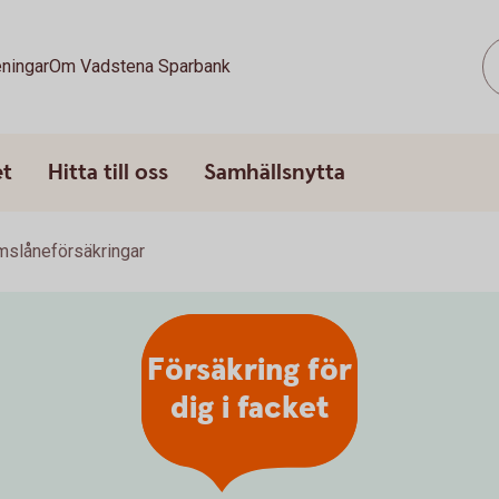
ningar
Om Vadstena Sparbank
et
Hitta till oss
Samhällsnytta
slåneförsäkringar
Försäkring för
dig i facket