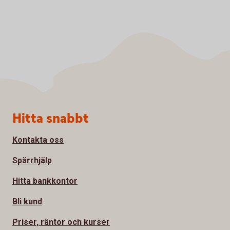
Sidfot
Hitta snabbt
Kontakta oss
Spärrhjälp
Hitta bankkontor
Bli kund
Priser, räntor och kurser