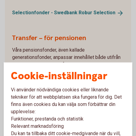
Selectionfonder - Swedbank Robur
Selection
Transfer – för pensionen
Våra pensionsfonder, även kallade
generationsfonder, anpassar innehållet både utifrån
marknadsläget och hur långt du har kvar till din
pension. Med Swedbank Robur Transfer får du ett
Cookie-inställningar
enkelt och bekvämt fondsparande för sparandet till
din pension.
Vi använder nödvändiga cookies eller liknande
tekniker för att webbplatsen ska fungera för dig. Det
Pensionsfonder - Swedbank Robur
Transfer
finns även cookies du kan välja som förbättrar din
upplevelse:
Funktioner, prestanda och statistik
Relevant marknadsföring
Du kan ta tillbaka ditt cookie-medgivande när du vill,