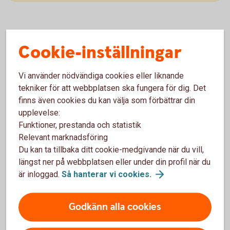
Cookie-inställningar
Bolag med hög
Vi använder nödvändiga cookies eller liknande
utdelning
tekniker för att webbplatsen ska fungera för dig. Det
finns även cookies du kan välja som förbättrar din
upplevelse:
Funktioner, prestanda och statistik
Relevant marknadsföring
Du kan ta tillbaka ditt cookie-medgivande när du vill,
Global High Dividend
längst ner på webbplatsen eller under din profil när du
är inloggad.
Så hanterar vi
cookies.
Global High Dividend är en aktiefond som investerar
i bolag världen över med hög utdelning. Generellt har
bolag med en hög direktavkastning en mer mogen
Godkänn alla cookies
affärsmodell vilket tenderar att ge dem en lägre
riskprofil.