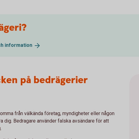
ägeri?
ch
information
cken på bedrägerier
komma från välkända företag, myndigheter eller någon
lura dig. Bedragare använder falska avsändare för att
g.