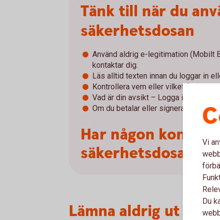
Tänk till när du an
säkerhetsdosan
Använd aldrig e-legitimation (Mobilt
kontaktar dig.
Läs alltid texten innan du loggar in el
Kontrollera vem eller vilket företag du 
Vad är din avsikt – Logga in, signera e
C
Om du betalar eller signerar – kontroll
Har någon kontakta
Vi an
säkerhetsdosan.
webbp
förbä
Funkt
Rele
Du ka
Lämna aldrig ut dina
webbp