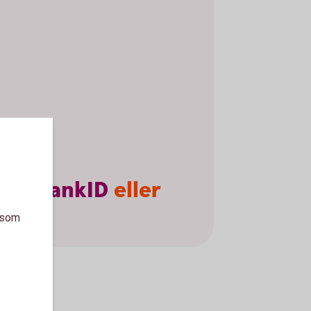
ilt
BankID
eller
a som
ifter.