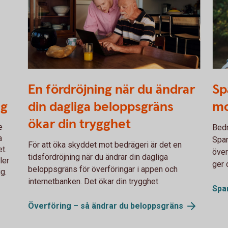
Two persons working together on a laptop
605
En fördröjning när du ändrar
Sp
ig
din dagliga beloppsgräns
mo
ökar din trygghet
e
Bedr
a
Spar
För att öka skyddet mot bedrägeri är det en
t.
över
tidsfördröjning när du ändrar din dagliga
ler
ger 
beloppsgräns för överföringar i appen och
ig.
internetbanken. Det ökar din trygghet.
Spa
Överföring – så ändrar du
beloppsgräns