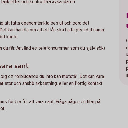
, tänk efter och kontrollera avsändaren.
 dig att fatta ogenomtänkta beslut och göra det
 Det kan handla om att ett lån ska ha tagits i ditt namn
itt konto.
nen du får. Använd ett telefonnummer som du själv sökt
 vara sant
i
ge dig ett ”erbjudande du inte kan motstå”. Det kan vara
 stor och snabb avkastning, eller en flörtig kontakt
nns för bra för att vara sant. Fråga någon du litar på
et.