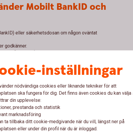
vänder Mobilt BankID och
 BankID) eller säkerhetsdosan om någon oväntat
ler godkänner.
identifierar dig för.
n betalning eller ett avtal?
ookie-inställningar
era till vilken mottagare.
t dig oväntat?
Använd
inte
Mob
vänder nödvändiga cookies eller liknande tekniker för att
latsen ska fungera för dig. Det finns även cookies du kan välj
ttrar din upplevelse:
ioner, prestanda och statistik
vant marknadsföring
n ta tillbaka ditt cookie-medgivande när du vill, längst ner på
koder,
lösenord
eller
kortuppg
latsen eller under din profil när du är inloggad.