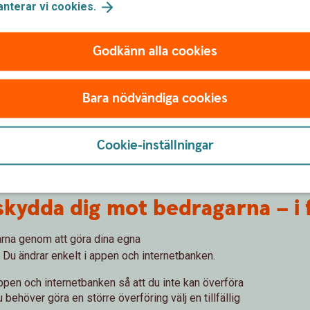
anterar vi
cookies.
Godkänn alla cookies
Öka din
Bara nödvändiga cookies
säkerhet.
Cookie-inställningar
 skydda dig mot bedragarna – i
arna genom att göra dina egna
. Du ändrar enkelt i appen och internetbanken.
ppen och internetbanken så att du inte kan överföra
behöver göra en större överföring välj en tillfällig